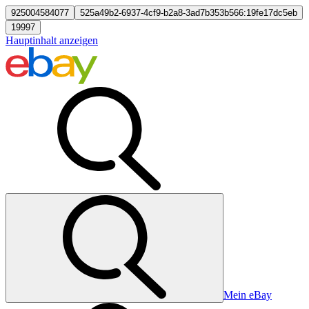
925004584077
525a49b2-6937-4cf9-b2a8-3ad7b353b566:19fe17dc5eb
19997
Hauptinhalt anzeigen
Mein eBay