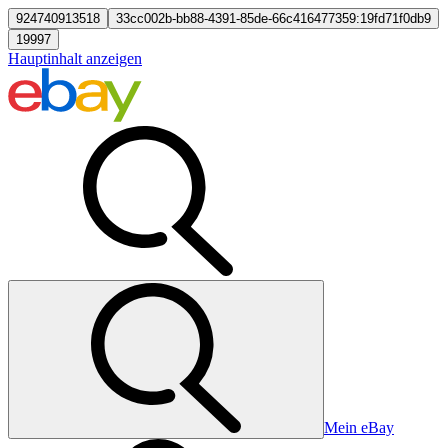
924740913518
33cc002b-bb88-4391-85de-66c416477359:19fd71f0db9
19997
Hauptinhalt anzeigen
Mein eBay