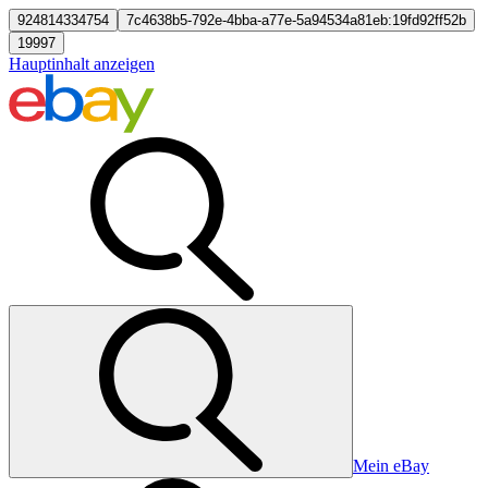
924814334754
7c4638b5-792e-4bba-a77e-5a94534a81eb:19fd92ff52b
19997
Hauptinhalt anzeigen
Mein eBay