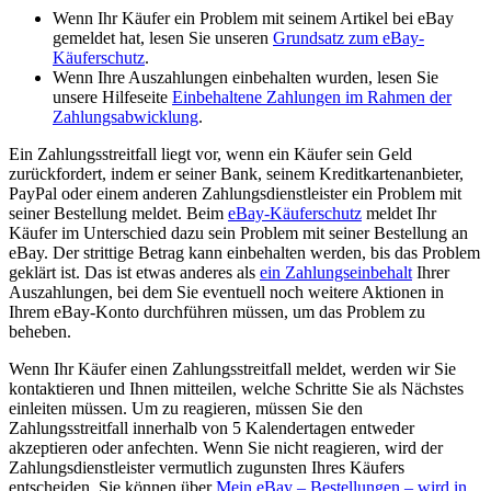
Wenn Ihr Käufer ein Problem mit seinem Artikel bei eBay
gemeldet hat, lesen Sie unseren
Grundsatz zum eBay-
Käuferschutz
.
Wenn Ihre Auszahlungen einbehalten wurden, lesen Sie
unsere Hilfeseite
Einbehaltene Zahlungen im Rahmen der
Zahlungsabwicklung
.
Ein Zahlungsstreitfall liegt vor, wenn ein Käufer sein Geld
zurückfordert, indem er seiner Bank, seinem Kreditkartenanbieter,
PayPal oder einem anderen Zahlungsdienstleister ein Problem mit
seiner Bestellung meldet. Beim
eBay-Käuferschutz
meldet Ihr
Käufer im Unterschied dazu sein Problem mit seiner Bestellung an
eBay. Der strittige Betrag kann einbehalten werden, bis das Problem
geklärt ist. Das ist etwas anderes als
ein Zahlungseinbehalt
Ihrer
Auszahlungen, bei dem Sie eventuell noch weitere Aktionen in
Ihrem eBay-Konto durchführen müssen, um das Problem zu
beheben.
Wenn Ihr Käufer einen Zahlungsstreitfall meldet, werden wir Sie
kontaktieren und Ihnen mitteilen, welche Schritte Sie als Nächstes
einleiten müssen. Um zu reagieren, müssen Sie den
Zahlungsstreitfall innerhalb von 5 Kalendertagen entweder
akzeptieren oder anfechten. Wenn Sie nicht reagieren, wird der
Zahlungsdienstleister vermutlich zugunsten Ihres Käufers
entscheiden. Sie können über
Mein eBay – Bestellungen
– wird in