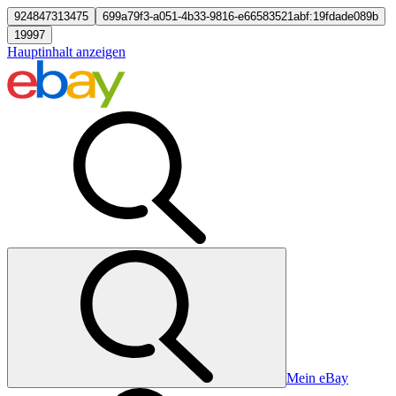
924847313475
699a79f3-a051-4b33-9816-e66583521abf:19fdade089b
19997
Hauptinhalt anzeigen
Mein eBay