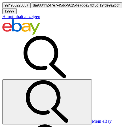
924955225057
da900442-f7e7-45dc-9015-fe7dde27bf3c:19fde9a2cdf
19997
Hauptinhalt anzeigen
Mein eBay