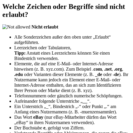
Welche Zeichen oder Begriffe sind nicht
erlaubt?
Nicht erlaubt
Alle Sonderzeichen außer den oben unter „Erlaubt“
aufgeführten.
Leerzeichen oder Tabulatoren,
Tipp:
Anstatt eines Leerzeichens können Sie einen
Bindestrich verwenden.
Elemente, die auf eine E-Mail- oder Internet-Adresse
hinweisen (z. B. xyz.com). Zum Beispiel .
com
,
.net
,
.org
,
.edu
oder Varianten dieser Elemente (z. B.
_de
oder
-de
). Ihr
Nutzername kann jedoch ein Element einer E-Mail- oder
Internet-Adresse enthalten, das an sich zum Identifizieren
Ihrer Person oder Marke dient (z. B. xyz).
Telefonnummern oder gänzlich numerische Schöpfungen.
Aufeinander folgende Unterstriche „
__
“.
Ein Unterstrich „_“, Bindestrich „-“ oder Punkt „.“ am
Anfang eines Nutzernamens (z. B. -muenzensammler).
Das Wort
eBay
(nur eBay-Mitarbeiter dürfen das Wort
„eBay“ in ihren Nutzernamen verwenden).
Der Buchstabe
e
, gefolgt von Ziffern.