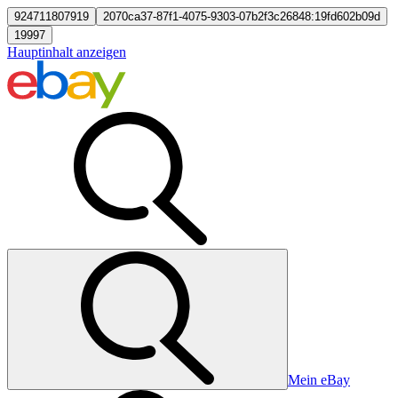
924711807919
2070ca37-87f1-4075-9303-07b2f3c26848:19fd602b09d
19997
Hauptinhalt anzeigen
Mein eBay