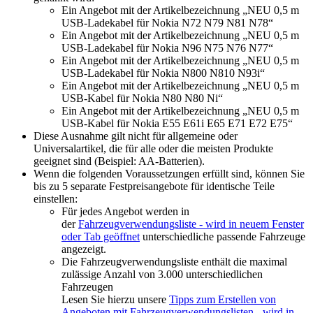
Ein Angebot mit der Artikelbezeichnung „NEU 0,5 m
USB-Ladekabel für Nokia N72 N79 N81 N78“
Ein Angebot mit der Artikelbezeichnung „NEU 0,5 m
USB-Ladekabel für Nokia N96 N75 N76 N77“
Ein Angebot mit der Artikelbezeichnung „NEU 0,5 m
USB-Ladekabel für Nokia N800 N810 N93i“
Ein Angebot mit der Artikelbezeichnung „NEU 0,5 m
USB-Kabel für Nokia N80 N80 Ni“
Ein Angebot mit der Artikelbezeichnung „NEU 0,5 m
USB-Kabel für Nokia E55 E61i E65 E71 E72 E75“
Diese Ausnahme gilt nicht für allgemeine oder
Universalartikel, die für alle oder die meisten Produkte
geeignet sind (Beispiel: AA-Batterien).
Wenn die folgenden Voraussetzungen erfüllt sind, können Sie
bis zu 5 separate Festpreisangebote für identische Teile
einstellen:
Für jedes Angebot werden in
der
Fahrzeugverwendungsliste
- wird in neuem Fenster
oder Tab geöffnet
unterschiedliche passende Fahrzeuge
angezeigt.
Die Fahrzeugverwendungsliste enthält die maximal
zulässige Anzahl von 3.000 unterschiedlichen
Fahrzeugen
Lesen Sie hierzu unsere
Tipps zum Erstellen von
Angeboten mit Fahrzeugverwendungslisten
- wird in