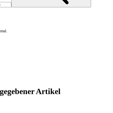
nmal.
d
egebener Artikel