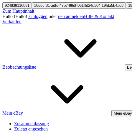
924839116891
30eccf81-adfe-47b7-99df-061ffd24d304:19fda5b4a63
1
Zum Hauptinhalt
Hallo
!
Hallo!
Einloggen
oder
neu anmelden
Hilfe & Kontakt
Verkaufen
Beobachtungsliste
Be
Mein eBay
Mein eBay
Zusammenfassung
Zuletzt angesehen