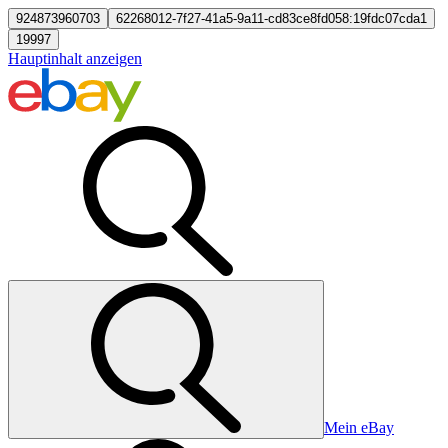
924873960703
62268012-7f27-41a5-9a11-cd83ce8fd058:19fdc07cda1
19997
Hauptinhalt anzeigen
Mein eBay