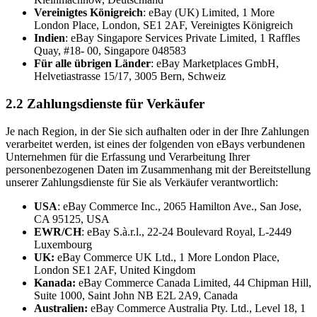
Vereinigtes Königreich
: eBay (UK) Limited, 1 More
London Place, London, SE1 2AF, Vereinigtes Königreich
Indien
: eBay Singapore Services Private Limited, 1 Raffles
Quay, #18- 00, Singapore 048583
Für alle übrigen Länder
: eBay Marketplaces GmbH,
Helvetiastrasse 15/17, 3005 Bern, Schweiz
2.2 Zahlungsdienste für Verkäufer
Je nach Region, in der Sie sich aufhalten oder in der Ihre Zahlungen
verarbeitet werden, ist eines der folgenden von eBays verbundenen
Unternehmen für die Erfassung und Verarbeitung Ihrer
personenbezogenen Daten im Zusammenhang mit der Bereitstellung
unserer Zahlungsdienste für Sie als Verkäufer verantwortlich:
USA
: eBay Commerce Inc., 2065 Hamilton Ave., San Jose,
CA 95125, USA
EWR/CH
: eBay S.à.r.l., 22-24 Boulevard Royal, L-2449
Luxembourg
UK:
eBay Commerce UK Ltd., 1 More London Place,
London SE1 2AF, United Kingdom
Kanada:
eBay Commerce Canada Limited, 44 Chipman Hill,
Suite 1000, Saint John NB E2L 2A9, Canada
Australien:
eBay Commerce Australia Pty. Ltd., Level 18, 1