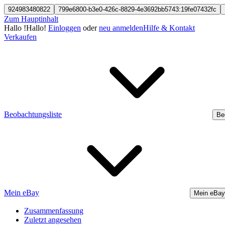
924983480822
799e6800-b3e0-426c-8829-4e3692bb5743:19fe07432fc
Zum Hauptinhalt
Hallo
!
Hallo!
Einloggen
oder
neu anmelden
Hilfe & Kontakt
Verkaufen
Beobachtungsliste
Be
Mein eBay
Mein eBay
Zusammenfassung
Zuletzt angesehen