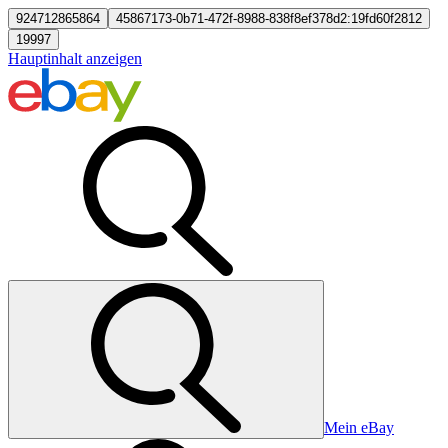
924712865864
45867173-0b71-472f-8988-838f8ef378d2:19fd60f2812
19997
Hauptinhalt anzeigen
Mein eBay