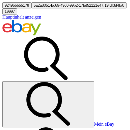
924966655178
5a2a8051-bc69-49c0-99b2-17bd52121e47:19fdf3d4fa0
19997
Hauptinhalt anzeigen
Mein eBay