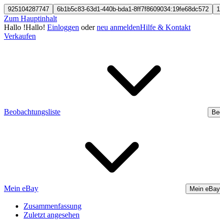
925104287747
6b1b5c83-63d1-440b-bda1-8ff7f8609034:19fe68dc572
1
Zum Hauptinhalt
Hallo
!
Hallo!
Einloggen
oder
neu anmelden
Hilfe & Kontakt
Verkaufen
Beobachtungsliste
Be
Mein eBay
Mein eBay
Zusammenfassung
Zuletzt angesehen