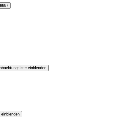
9997
obachtungsliste einblenden
 einblenden