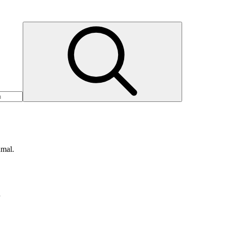
nmal.
d