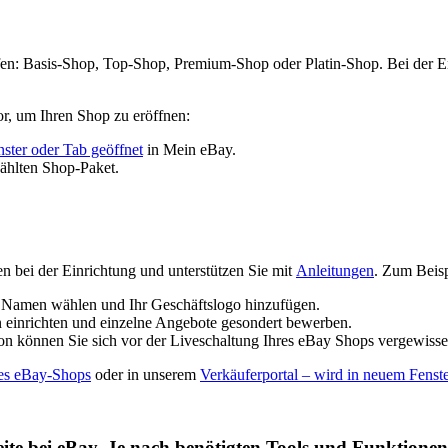
fen: Basis-Shop, Top-Shop, Premium-Shop oder Platin-Shop. Bei der E
or, um Ihren Shop zu eröffnen:
ster oder Tab geöffnet
in Mein eBay
.
ählten Shop-Paket.
n bei der Einrichtung und unterstützen Sie mit
Anleitungen
. Zum Beisp
 Namen wählen und Ihr Geschäftslogo hinzufügen.
n einrichten und einzelne Angebote gesondert bewerben.
 können Sie sich vor der Liveschaltung Ihres eBay Shops vergewissern,
res eBay-Shops
oder in unserem
Verkäuferportal
– wird in neuem Fenste
eite bei eBay. Je nach benötigten Tools und Funktion