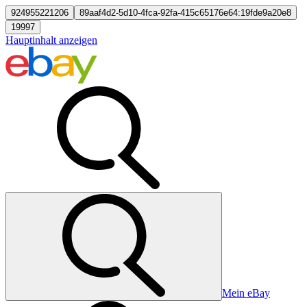
924955221206
89aaf4d2-5d10-4fca-92fa-415c65176e64:19fde9a20e8
19997
Hauptinhalt anzeigen
Mein eBay