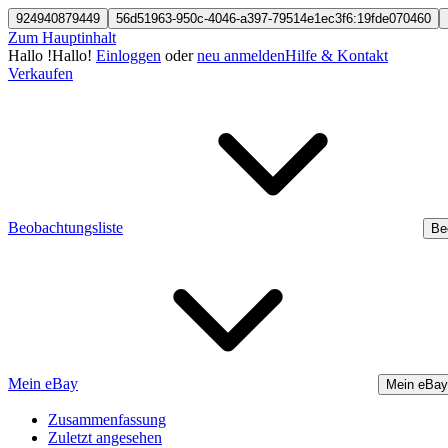
924940879449
56d51963-950c-4046-a397-79514e1ec3f6:19fde070460
Zum Hauptinhalt
Hallo
!
Hallo!
Einloggen
oder
neu anmelden
Hilfe & Kontakt
Verkaufen
Beobachtungsliste
Be
Mein eBay
Mein eBay
Zusammenfassung
Zuletzt angesehen