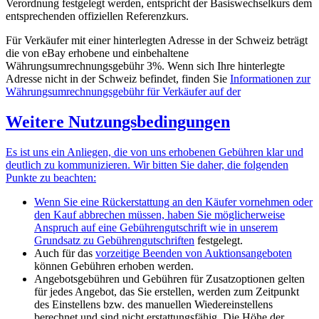
Verordnung festgelegt werden, entspricht der Basiswechselkurs dem
entsprechenden offiziellen Referenzkurs.
Für Verkäufer mit einer hinterlegten Adresse in der Schweiz beträgt
die von eBay erhobene und einbehaltene
Währungsumrechnungsgebühr 3%. Wenn sich Ihre hinterlegte
Adresse nicht in der Schweiz befindet, finden Sie
Informationen zur
Währungsumrechnungsgebühr für Verkäufer auf der
Weitere Nutzungsbedingungen
Es ist uns ein Anliegen, die von uns erhobenen Gebühren klar und
deutlich zu kommunizieren. Wir bitten Sie daher, die folgenden
Punkte zu beachten:
Wenn Sie eine Rückerstattung an den Käufer vornehmen oder
den Kauf abbrechen müssen, haben Sie möglicherweise
Anspruch auf eine Gebührengutschrift wie in unserem
Grundsatz zu
Gebührengutschriften
festgelegt.
Auch für das
vorzeitige Beenden von Auktionsangeboten
können Gebühren erhoben werden.
Angebotsgebühren und Gebühren für Zusatzoptionen gelten
für jedes Angebot, das Sie erstellen, werden zum Zeitpunkt
des Einstellens bzw. des manuellen Wiedereinstellens
berechnet und sind nicht erstattungsfähig. Die Höhe der