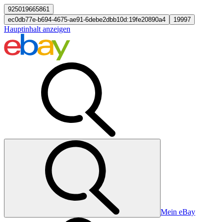
925019665861
ec0db77e-b694-4675-ae91-6debe2dbb10d:19fe20890a4
19997
Hauptinhalt anzeigen
Mein eBay