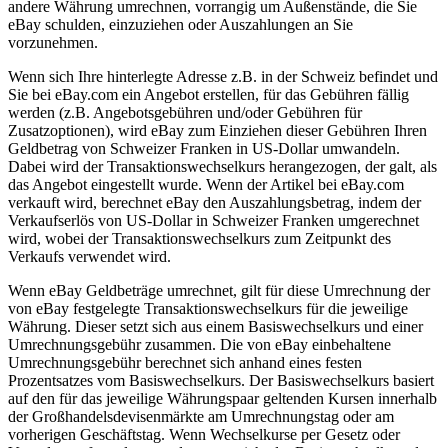
andere Währung umrechnen, vorrangig um Außenstände, die Sie
eBay schulden, einzuziehen oder Auszahlungen an Sie
vorzunehmen.
Wenn sich Ihre hinterlegte Adresse z.B. in der Schweiz befindet und
Sie bei eBay.com ein Angebot erstellen, für das Gebühren fällig
werden (z.B. Angebotsgebühren und/oder Gebühren für
Zusatzoptionen), wird eBay zum Einziehen dieser Gebühren Ihren
Geldbetrag von Schweizer Franken in US-Dollar umwandeln.
Dabei wird der Transaktionswechselkurs herangezogen, der galt, als
das Angebot eingestellt wurde. Wenn der Artikel bei eBay.com
verkauft wird, berechnet eBay den Auszahlungsbetrag, indem der
Verkaufserlös von US-Dollar in Schweizer Franken umgerechnet
wird, wobei der Transaktionswechselkurs zum Zeitpunkt des
Verkaufs verwendet wird.
Wenn eBay Geldbeträge umrechnet, gilt für diese Umrechnung der
von eBay festgelegte Transaktionswechselkurs für die jeweilige
Währung. Dieser setzt sich aus einem Basiswechselkurs und einer
Umrechnungsgebühr zusammen. Die von eBay einbehaltene
Umrechnungsgebühr berechnet sich anhand eines festen
Prozentsatzes vom Basiswechselkurs. Der Basiswechselkurs basiert
auf den für das jeweilige Währungspaar geltenden Kursen innerhalb
der Großhandelsdevisenmärkte am Umrechnungstag oder am
vorherigen Geschäftstag. Wenn Wechselkurse per Gesetz oder