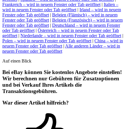
Frankreich
– wird in neuem Fenster oder Tab geöffnet
|
Italien
–
wird in neuem Fenster oder Tab geöffnet
|
Irland
– wird in neuem
Fenster oder Tab geöffnet
|
Belgien (Flämisch)
– wird in neuem
Fenster oder Tab geöffnet
|
Belgien (Französisch)
– wird in neuem
Fenster oder Tab geöffnet
|
Deutschland
– wird in neuem Fenster
oder Tab geöffnet
|
Österreich
– wird in neuem Fenster oder Tab
geöffnet
|
Niederlande
– wird in neuem Fenster oder Tab geöffnet
|
Polen
– wird in neuem Fenster oder Tab geöffnet
|
China
– wird in
neuem Fenster oder Tab geöffnet
|
Alle anderen Länder
– wird in
neuem Fenster oder Tab geöffnet
Auf einen Blick
Bei eBay können Sie kostenlos Angebote einstellen!
Wir berechnen nur Gebühren für Zusatzoptionen
und bei Verkauf Ihres Artikels die
Transaktionsgebühren.
War dieser Artikel hilfreich?