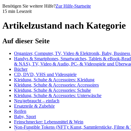
Benötigen Sie weitere Hilfe?
Zur Hilfe-Startseite
15 min Lesezeit
Artikelzustand nach Kategorie
Auf dieser Seite
Organizer, Computer, TV, Video & Elektronik, Baby, Business 
Handys & Smartphones, Smartwatches, Tablets & eBook-Reade
& NAS), TV, Video & Audio, PC- & Videospiele und Überwa
Bücher
CD, DVD, VHS und Videospiele
Kleidung, Schuhe & Accessoires: Kleidung
Kleidung, Schuhe & Accessories: Accessoires
Kleidung, Schuhe & Accessories: Schuhe
Kleidung, Schuhe & Accessories: Unterwäsche
Neu/gebraucht – einfach
Ersatzteile & Zubehör
Reifen
Baby, Sport
Feinschmecker: Lebensmittel & Wein
Non-Fungible Tokens (NFT): Kunst, Sammlerstücke, Filme &