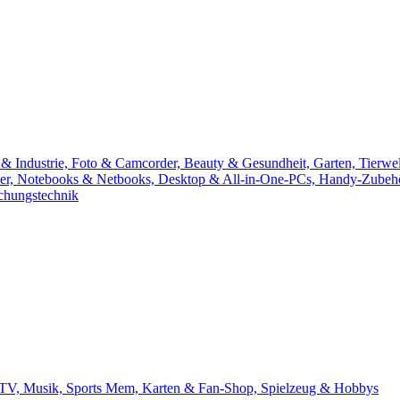
& Industrie, Foto & Camcorder, Beauty & Gesundheit, Garten, Tierwel
r, Notebooks & Netbooks, Desktop & All-in-One-PCs, Handy-Zubehör
chungstechnik
 TV, Musik, Sports Mem, Karten & Fan-Shop, Spielzeug & Hobbys