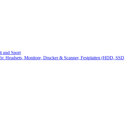
t und Sport
: Headsets, Monitore, Drucker & Scanner, Festplatten (HDD, SSD