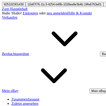
925102301430
11b87f76-11c3-4254-b48b-1028ee8e3b4b:19fe6763e01
Zum Hauptinhalt
Hallo
!
Hallo!
Einloggen
oder
neu anmelden
Hilfe & Kontakt
Verkaufen
Beobachtungsliste
Be
Mein eBay
Mein eBay
Zusammenfassung
Zuletzt angesehen