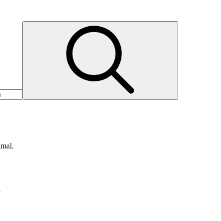
nmal.
d