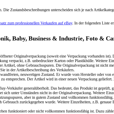
. Die Zustandsbeschreibungen unterscheiden sich je nach Artikelkatego
satz zum professionellen Verkaufen auf eBay
. In der folgenden Liste 
nik, Baby, Business & Industrie, Foto & C
eöffneter Originalverpackung (soweit eine Verpackung vorhanden ist).
ckung verpackt, z.B. unbedruckter Karton oder Plastikhülle. Weitere Ei
er Artikel, ohne Gebrauchsspuren. Die Originalverpackung ist nicht m
Sie in der Artikelbeschreibung des Verkäufers.
nwandfreien, neuwertigen Zustand. Er wurde vom Hersteller oder von ein
 zu entsprechen. Der Artikel wird in einer neuen Verpackung geliefert.
y-Verkäufer generalüberholt. Das bedeutet, das Produkt ist geprüft, ge
det sich unter Umständen nicht in der Originalverpackung. Weitere Einz
nutzungsspuren, aber in gutem Zustand und vollkommen funktionsfähig.
ach Gebrauch zurückgegeben wurde. Weitere Einzelheiten, z.B. genaue
ehen funktioniert oder nicht vollkommen funktionsfähig ist. Dazu zählen