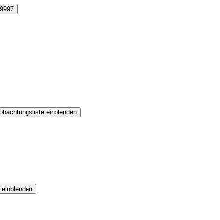
9997
obachtungsliste einblenden
 einblenden