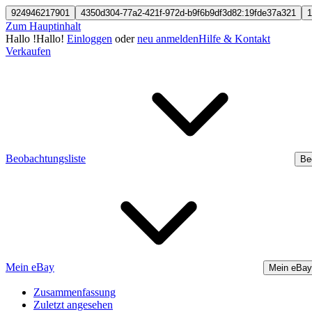
924946217901
4350d304-77a2-421f-972d-b9f6b9df3d82:19fde37a321
1
Zum Hauptinhalt
Hallo
!
Hallo!
Einloggen
oder
neu anmelden
Hilfe & Kontakt
Verkaufen
Beobachtungsliste
Be
Mein eBay
Mein eBay
Zusammenfassung
Zuletzt angesehen