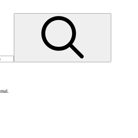
nmal.
d