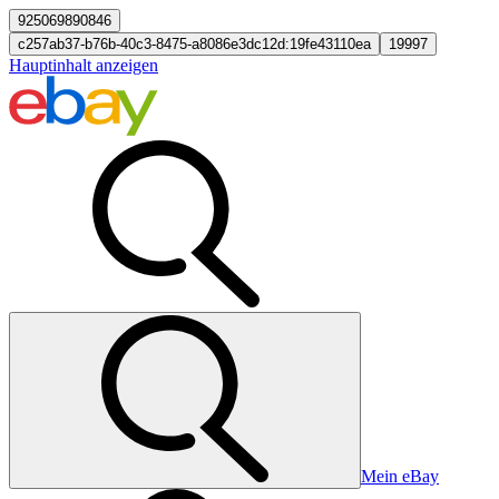
925069890846
c257ab37-b76b-40c3-8475-a8086e3dc12d:19fe43110ea
19997
Hauptinhalt anzeigen
Mein eBay