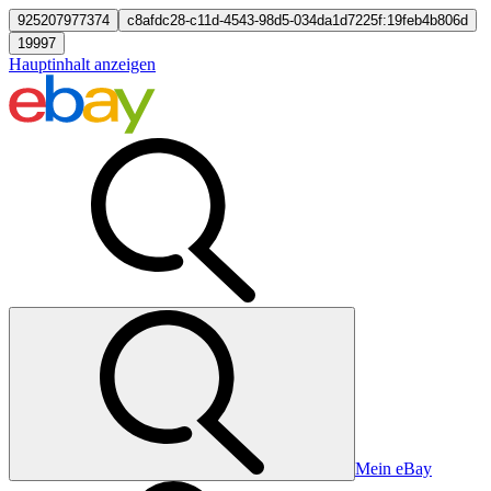
925207977374
c8afdc28-c11d-4543-98d5-034da1d7225f:19feb4b806d
19997
Hauptinhalt anzeigen
Mein eBay