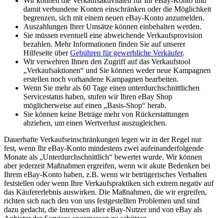
Wir können die Verkaufsaktivitäten für Ihr eBay-Konto und
damit verbundene Konten einschränken oder die Möglichkeit
begrenzen, sich mit einem neuen eBay-Konto anzumelden.
Auszahlungen Ihrer Umsätze können einbehalten werden.
Sie müssen eventuell eine abweichende Verkaufsprovision
bezahlen. Mehr Informationen finden Sie auf unserer
Hilfeseite über
Gebühren für gewerbliche Verkäufer
.
Wir verwehren Ihnen den Zugriff auf das Verkaufstool
„Verkaufsaktionen“ und Sie können weder neue Kampagnen
erstellen noch vorhandene Kampagnen bearbeiten.
Wenn Sie mehr als 60 Tage einen unterdurchschnittlichen
Servicestatus haben, stufen wir Ihren eBay Shop
möglicherweise auf einen „Basis-Shop“ herab.
Sie können keine Beträge mehr von Rückerstattungen
abziehen, um einen Wertverlust auszugleichen.
Dauerhafte Verkaufseinschränkungen legen wir in der Regel nur
fest, wenn Ihr eBay-Konto mindestens zwei aufeinanderfolgende
Monate als „Unterdurchschnittlich“ bewertet wurde. Wir können
aber jederzeit Maßnahmen ergreifen, wenn wir akute Bedenken bei
Ihrem eBay-Konto haben, z.B. wenn wir betrügerisches Verhalten
feststellen oder wenn Ihre Verkaufspraktiken sich extrem negativ auf
das Käufererlebnis auswirken. Die Maßnahmen, die wir ergreifen,
richten sich nach den von uns festgestellten Problemen und sind
dazu gedacht, die Interessen aller eBay-Nutzer und von eBay als