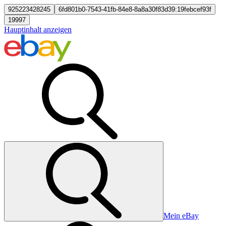
925223428245
6fd801b0-7543-41fb-84e8-8a8a30f83d39:19febcef93f
19997
Hauptinhalt anzeigen
Mein eBay