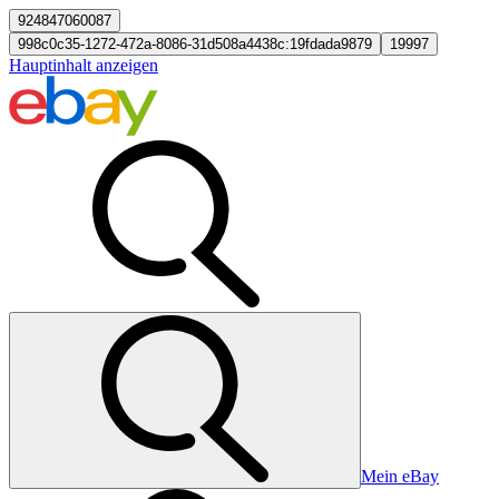
924847060087
998c0c35-1272-472a-8086-31d508a4438c:19fdada9879
19997
Hauptinhalt anzeigen
Mein eBay