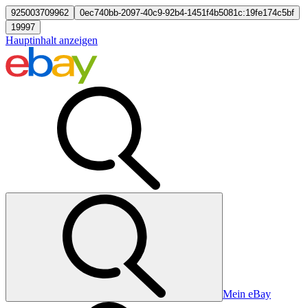
925003709962
0ec740bb-2097-40c9-92b4-1451f4b5081c:19fe174c5bf
19997
Hauptinhalt anzeigen
Mein eBay