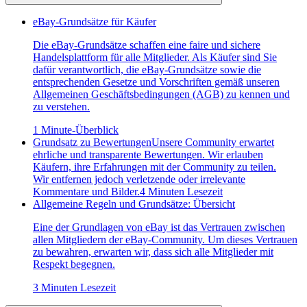
eBay-Grundsätze für Käufer
Die eBay-Grundsätze schaffen eine faire und sichere
Handelsplattform für alle Mitglieder. Als Käufer sind Sie
dafür verantwortlich, die eBay-Grundsätze sowie die
entsprechenden Gesetze und Vorschriften gemäß unseren
Allgemeinen Geschäftsbedingungen (AGB) zu kennen und
zu verstehen.
1 Minute-Überblick
Grundsatz zu Bewertungen
Unsere Community erwartet
ehrliche und transparente Bewertungen. Wir erlauben
Käufern, ihre Erfahrungen mit der Community zu teilen.
Wir entfernen jedoch verletzende oder irrelevante
Kommentare und Bilder.
4 Minuten Lesezeit
Allgemeine Regeln und Grundsätze: Übersicht
Eine der Grundlagen von eBay ist das Vertrauen zwischen
allen Mitgliedern der eBay-Community. Um dieses Vertrauen
zu bewahren, erwarten wir, dass sich alle Mitglieder mit
Respekt begegnen.
3 Minuten Lesezeit