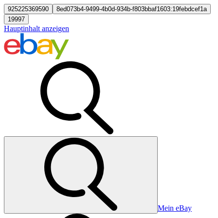
925225369590
8ed073b4-9499-4b0d-934b-f803bbaf1603:19febdcef1a
19997
Hauptinhalt anzeigen
Mein eBay