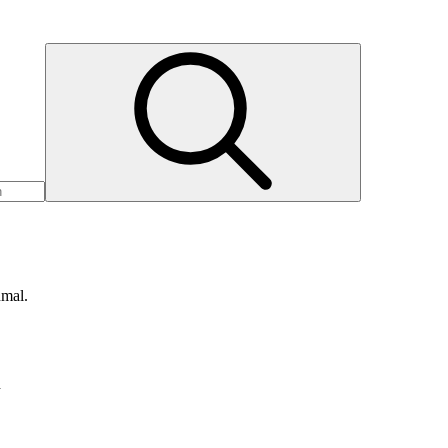
nmal.
d