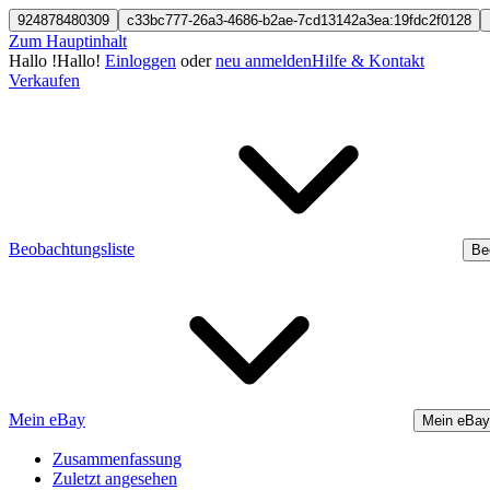
924878480309
c33bc777-26a3-4686-b2ae-7cd13142a3ea:19fdc2f0128
Zum Hauptinhalt
Hallo
!
Hallo!
Einloggen
oder
neu anmelden
Hilfe & Kontakt
Verkaufen
Beobachtungsliste
Be
Mein eBay
Mein eBay
Zusammenfassung
Zuletzt angesehen