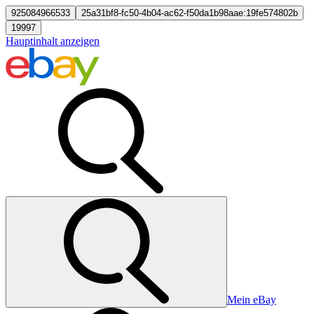
925084966533
25a31bf8-fc50-4b04-ac62-f50da1b98aae:19fe574802b
19997
Hauptinhalt anzeigen
Mein eBay