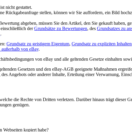
ist nicht gestattet.
e Rückgabeanfrage stellen, können wir Sie auffordern, ein Bild hochzu
ewertung abgeben, müssen Sie den Artikel, den Sie gekauft haben, ge
 einschließlich der
Grundsätze zu Bewertungen
, des
Grundsatzes zu an
n
.
nen:
Grundsatz zu geistigem Eigentum
,
Grundsatz zu expliziten Inhalten
 außerhalb von eBay
.
ftsbedingungen von eBay und alle geltenden Gesetze einhalten sowie 
 geltenden Gesetzen und den eBay-AGB geeignete Maßnahmen ergreifen. 
des Angebots oder anderer Inhalte, Erteilung einer Verwarnung, Eins
lche die Rechte von Dritten verletzen. Darüber hinaus trägt dieser Gru
erungen genügen.
n Webseiten kopiert habe?