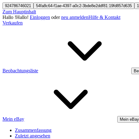
924786746021
54fa8c64-f1ae-4397-a0c2-3bde8e2ddf81:19fd857d635
1
Zum Hauptinhalt
Hallo
!
Hallo!
Einloggen
oder
neu anmelden
Hilfe & Kontakt
Verkaufen
Beobachtungsliste
Be
Mein eBay
Mein eBay
Zusammenfassung
Zuletzt angesehen