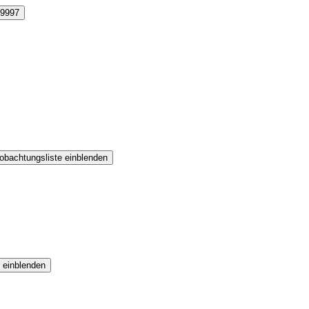
9997
obachtungsliste einblenden
 einblenden