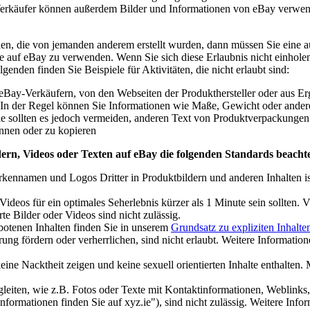
. Verkäufer können außerdem Bilder und Informationen von eBay verwe
n, die von jemanden anderem erstellt wurden, dann müssen Sie eine ausd
te auf eBay zu verwenden. Wenn Sie sich diese Erlaubnis nicht einholen
den finden Sie Beispiele für Aktivitäten, die nicht erlaubt sind:
eBay-Verkäufern, von den Webseiten der Produkthersteller oder aus 
 In der Regel können Sie Informationen wie Maße, Gewicht oder andere
Sie sollten es jedoch vermeiden, anderen Text von Produktverpackunge
nnen oder zu kopieren
dern, Videos oder Texten auf eBay die folgenden Standards beacht
namen und Logos Dritter in Produktbildern und anderen Inhalten ist n
ideos für ein optimales Seherlebnis kürzer als 1 Minute sein sollten. 
e Bilder oder Videos sind nicht zulässig.
botenen Inhalten finden Sie in unserem
Grundsatz zu expliziten Inhalte
ung fördern oder verherrlichen, sind nicht erlaubt. Weitere Informatio
ine Nacktheit zeigen und keine sexuell orientierten Inhalte enthalten.
leiten, wie z.B. Fotos oder Texte mit Kontaktinformationen, Weblinks
formationen finden Sie auf xyz.ie"), sind nicht zulässig. Weitere Info