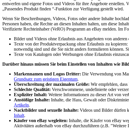
entwerfen und eigene Fotos und Videos für ihre Angebote erstellen
„Passendes Produkt finden “-Funktion zur Verfügung gestellt wird.
Wenn Sie Beschreibungen, Videos, Fotos oder andere Inhalte hochlade
Personen haben, die Rechte an diesen Inhalten halten, um diese Inhal
Verifizierte Rechteinhaber (VeRO) Programm an eBay melden. Im Folgen
Bilder und Videos ohne Erlaubnis aus Angeboten von anderen 
Texte von der Produktverpackung ohne Erlaubnis zu kopieren:
notwendig sind und die Sie nicht anders formulieren können. 
Texte von Katalogen oder Werbungen ohne Erlaubnis einzusca
Darüber hinaus müssen Sie beim Einstellen von Inhalten wie Bil
Markennamen und Logos Dritter:
Die Verwendung von Marken
Grundsatz zum geistigen Eigentum
.
Überschreitung der maximalen Größe:
Wir empfehlen, dass V
Schlechte Qualität:
Verschwommene, undefinierte oder verzerrt
Expliziter Inhalt:
Weitere Informationen zu dieser Art von ver
Anstößige Inhalte:
Inhalte, die Hass, Gewalt oder Diskriminier
Artikeln
.
Nacktbilder und sexuelle Inhalte:
Videos und Bilder dürfen ke
Inhalt
.
Käufer von eBay wegleiten:
Inhalte, die Käufer von eBay weg
Aktivitäten außerhalb von eBay durchzuführen (z.B. "Weitere In