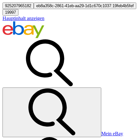
925207965182
eb8a358c-2861-41eb-aa29-1d1c670c1037:19feb4b5fef
19997
Hauptinhalt anzeigen
Mein eBay