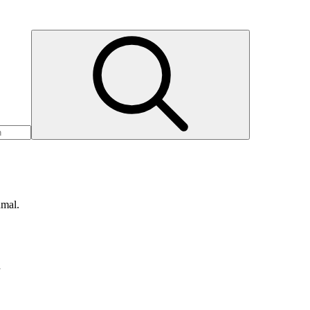
nmal.
d