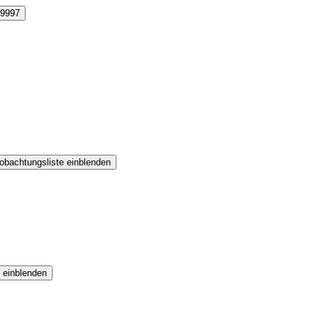
9997
obachtungsliste einblenden
 einblenden