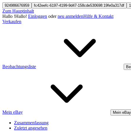
924986676959
fc42eefc-6197-4199-9d47-158cde530698:19fe0a317df
1
Zum Hauptinhalt
Hallo
!
Hallo!
Einloggen
oder
neu anmelden
Hilfe & Kontakt
Verkaufen
Beobachtungsliste
Be
Mein eBay
Mein eBay
Zusammenfassung
Zuletzt angesehen