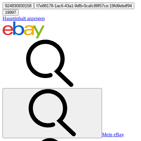
924830930158
f7e88178-1ac6-43a1-9dfb-0cafc88f57ce:19fd9ebdf94
19997
Hauptinhalt anzeigen
Mein eBay